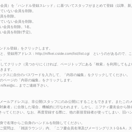
び準会員）を「ハンドル登録スレッド」に基づいてスタッフがまとめて登録（以降、
っていない会員を削除。
会員を削除。
新していない会員を削除。
ない会員を削除。1名。
い会員を削除(予定)。
ハンドル登録」をクリックします。
用アドレス：http://nifkei.cside.com/list/list.cgi というのがあ
す。
を探してクリック（見つかりにくければ、ページトップにある「検索」を利用してもよ
開きます。
右隣のボックスに自分のパスワードを入力して、「内容の編集」をクリックしてください。
、そのページの「内容の編集」をクリックします。
fkei@c… までご連絡下さい。
メールアドレスは、非公開(スタッフにのみ公開)にすることもできます。またこの
対象者」に合致した場合、機械的に行なわれます。しかし、ニフティ慶友会から除
なさってください。なお、再度登録する際に、他の新規登録者が使ってしまい、旧ハ
身で名簿からご自身のハンドルを削除してください。
ご質問は、「雑談ラウンジ」内、「ニフ慶会員名簿及びメーリングリストQ＆A」