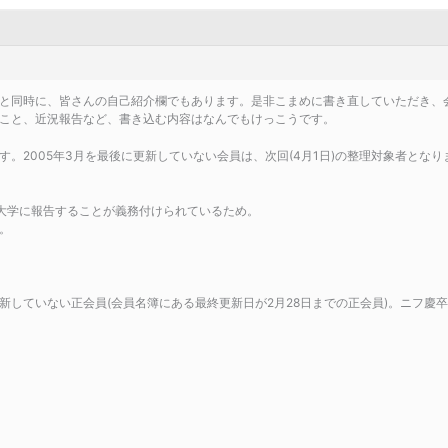
と同時に、皆さんの自己紹介欄でもあります。是非こまめに書き直していただき、
こと、近況報告など、書き込む内容はなんでもけっこうです。
す。2005年3月を最後に更新していない会員は、次回(4月1日)の整理対象者とな
を大学に報告することが義務付けられているため。
。
更新していない正会員(会員名簿にある最終更新日が2月28日までの正会員)。ニフ慶