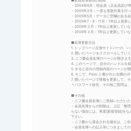
■会員名簿整理の経緯
・2004年6月：現会員（正会員及
・2005年3月：一度も更新作業を行
・2005年5月：データに空欄がある
・2005年7・9・11月：1年以上更
・2006年２月：1年以上更新してい
・2006年３月：1年以上更新していな
■名簿更新方法
1. トップページ左側サイドバーの「
2. 開いたページをスクロールしていくと、登録
3. ニフ慶会員名簿のページが開きま
4. このページで、自分のハンドル
5. すると自分の登録内容のページが
6. そこで、Pass: と書かれた
7. 開いたページで情報を更新して
＊パスワード紛失、その他ご質問は、 ni
■その他
・ニフ慶会員名簿にご登録いただいた
・会員名簿からの削除は、上記「整理
らない場合には、再度[新規登録]を
下さい。
・ニフ慶から退会される場合は、ご自
・会員名簿への記入等につきましての