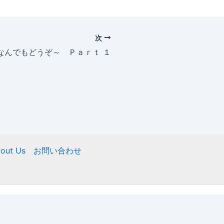
次
～なんでもどうぞ～ Ｐａｒｔ １
out Us
お問い合わせ
ight © 2026 ニフティ慶友会 | Powered by
Astra WordPre