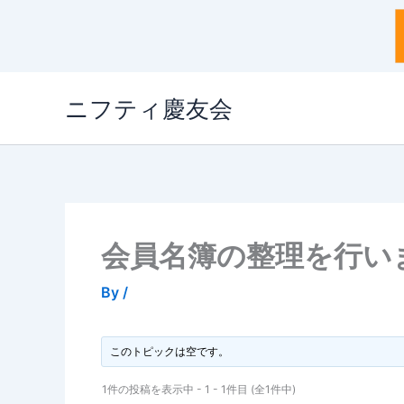
内
ニフティ慶友会
容
を
ス
キ
ッ
プ
会員名簿の整理を行います(
By
/
このトピックは空です。
1件の投稿を表示中 - 1 - 1件目 (全1件中)