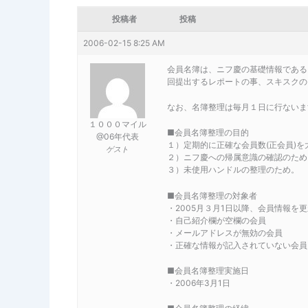
投稿者
投稿
2006-02-15 8:25 AM
会員名簿は、ニフ慶の基礎情報である
回提出するレポートの事、スキスクの
なお、名簿整理は毎月１日に行ないま
１０００マイル
■会員名簿整理の目的
@06年代表
１）定期的に正確な会員数(正会員)
ゲスト
２）ニフ慶への帰属意識の確認のため
３）未使用ハンドルの整理のため。
■会員名簿整理の対象者
・2005月３月1日以降、会員情報を
・自己紹介欄が空欄の会員
・メールアドレスが無効の会員
・正確な情報が記入されていない会員
■会員名簿整理実施日
・2006年3月1日