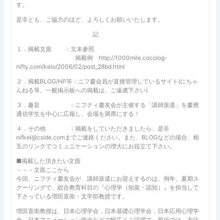
す。
是非とも、ご協力のほど、よろしくお願いいたします。
記
１．掲載文面 ：文末参照
掲載例 http://1000mile.cocolog-
nifty.com/keio/2006/02/post_28bd.html
２．掲載BLOG/HP等：ニフ慶会員が直接管理しているサイト(にちゃ
んねる等、一般掲示板への掲載は、ご遠慮下さい)
３．趣旨 ：ニフティ慶友会が主催する「講師派遣」を慶應
通信学生を中心に広報し、会場を満席にする！
４．その他 ：掲載をしていただきましたら、是非
nifkei@cside.comまでご連絡ください。また、BLOGなどの場合、相
互のリンクでコミュニケーションの増大にお役立て下さい。
■掲載した頂きたい文面
－－－文面ここから
今回、ニフティ慶友会が、講師派遣にお迎えするのは、例年、夏期ス
クーリングで、総合教育科目の『心理学（知覚・認知）』を担当して
下さっている増田直衛・文学部教授です。
増田直衛教授は、日本心理学会，日本基礎心理学会，日本応用心理学
会，日本アニメーション学会などで幅広くご活躍で、最近では、方法