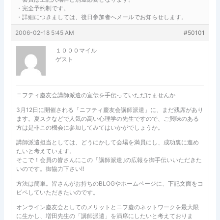
・完全予約制です。
・詳細につきましては、後日参加者へメールでお知らせします。
2006-02-18 5:45 AM
#50101
１０００マイル
ゲスト
ニフティ慶友会講師派遣の宣伝を手伝っていただけませんか
3月12日に開催される「ニフティ慶友会講師派遣」に、まだ残席があり
ます。夏スクなどで人気の高い心理学の先生ですので、ご興味のある
方は是非この機会に参加してみてはいかがでしょうか。
講師派遣担当としては、どうにかして会場を満員にし、成功裏に進め
たいと考えています。
そこで！会員の皆さんにこの「講師派遣｣の広報を御手伝いいただきた
いのです。御協力下さい!!
方法は簡単。皆さんがお持ちのBLOGやホームページに、下記文面をコ
ピペしていただきたいのです。
オンライン慶友会としてのメリットとニフ慶のネットワークを最大限
に生かし、増田先生の「講師派遣」を満席にしたいと考えておりま