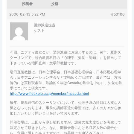
投稿者
投稿
2006-02-13 5:22 PM
#50100
講師派遣担当
ゲスト
今回、ニフティ慶友会が、講師派遣にお迎えするのは、例年、夏期ス
クーリングで、総合教育科目の『心理学（知覚・認知）』を担当して
下さっている増田直衛・文学部教授です。
増田直衛教授は、日本心理学会，日本基礎心理学会，日本応用心理学
会，日本アニメーション学会などで幅広くご活躍で、最近では、方法
論的には実験現象学、理論的立場はGestalt心理学を中心に、知覚心理
学についてご研究です。
http://www.flet.keio.ac.jp/member/masuda.html
毎年、慶應通信のスクーリングにおいて、心理学系の科目は大変な人
気となっております。事前の講師派遣の希望では、多くの方々から参
加したいという問い合せを頂いております。
開催会場は、三田から少し離れますが、設備の充実度などを考慮して
決定させて頂きました。なお、開催会場における収容人数の都合か
ら、定員に限りがありますので、お早目にお申込み下さい。