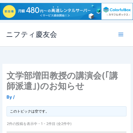
内
ニフティ慶友会
容
を
ス
キ
ッ
プ
文学部増田教授の講演会(｢講
師派遣｣)のお知らせ
By
/
このトピックは空です。
2件の投稿を表示中 - 1 - 2件目 (全2件中)