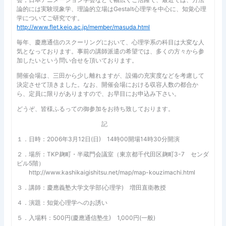
論的には実験現象学、理論的立場はGestalt心理学を中心に、知覚心理
学についてご研究です。
http://www.flet.keio.ac.jp/member/masuda.html
毎年、慶應通信のスクーリングにおいて、心理学系の科目は大変な人
気となっております。事前の講師派遣の希望では、多くの方々から参
加したいという問い合せを頂いております。
開催会場は、三田から少し離れますが、設備の充実度などを考慮して
決定させて頂きました。なお、開催会場における収容人数の都合か
ら、定員に限りがありますので、お早目にお申込み下さい。
どうぞ、皆様ふるっての御参加をお待ち致しております。
記
１．日時：2006年3月12日(日) 14時00開場14時30分開演
２．場所：TKP麹町・半蔵門会議室（東京都千代田区麹町3-7 センダ
ビル5階）
http://www.kashikaigishitsu.net/map/map-kouzimachi.html
３．講師：慶應義塾大学文学部(心理学) 増田直衛教授
４．演題：知覚心理学へのお誘い
５．入場料：500円(慶應通信塾生) 1,000円(一般)