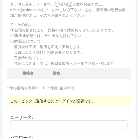
６．申し込み：メールで、①名前②人数をお書きの上、
nifkei@cside.comまで、お申し込み下さい。なお、講演後の懇親会参
加ご希望の方は、その旨お書き添えください。
７．その他：
(1)会場の都合により、先着45名で締め切らせていただきます。
(2)慶應通信塾生は、学生証をお持ち下さい。
(3)懇親会について
・講演会終了後、場所を変えて実施します。
・会費は上記入場料と別途必要となります。
・完全予約制です。
・詳細につきましては、後日参加者へメールでお知らせします。
投稿者
投稿
2件の投稿を表示中 - 1 - 2件目 (全2件中)
このトピックに返信するにはログインが必要です。
ユーザー名:
パスワード: