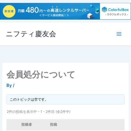
内
ニフティ慶友会
容
を
ス
キ
ッ
プ
会員処分について
By
/
このトピックは空です。
2件の投稿を表示中 - 1 - 2件目 (全2件中)
投稿者
投稿