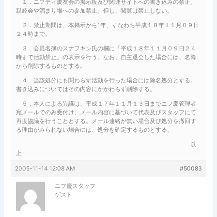
１．ニフティ慶友会の掲示板及び関連サイトへの書き込みの禁止。
親睦会や溜まり場への参加禁止。但し、閲覧は禁止しない。
２．禁止期間は、本掲示から1年、すなわち平成１８年１１月０９日
２４時まで。
３．会員名簿のスナフキン氏の欄に「平成１８年１１月０９日２４
時まで活動禁止」の表示を行う。なお、自主退会した場合には、名簿
から削除するものとする。
４．当該処分にも関わらず活動を行った場合には除名処分とする。
書き込みについてはその内容にかかわらず削除する。
５．本人による異議は、平成１７年１１月１３日までニフ慶管理者
宛メールでのみ受付け、メール内容に基づいて代表及びスタッフにて
再度協議を行うこととする。メール連絡が無い場合及び処分を撤回す
る理由がみられない場合には、処分を確定するものとする。
以
上
2005-11-14 12:08 AM
#50083
ニフ慶スタッフ
ゲスト