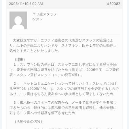
2005-11-10 5:02 AM
#50082
ニフ慶スタッフ
ゲスト
大変残念ですが、ニフティ慶友会の代表及びスタッフの協議によ
り、以下の理由によりハンドル「スナフキン」氏を１年間の活動停止
処分とすることといたしました。
（理由）
１．スナフキン氏の発言は、スタッフに対し事実に反する発言を続
け、慶友会の円滑な運営を妨げたため（例えば、 2006年度 ニフ慶代
表・スタッフ選任スレッド（１）の発言4等）。
２．「ネットコミュニケーションって難しい！？」スレッドにおけ
る発言123（2005/11/4）は、スタッフの運営努力を全否定するもので
あり、ニフ慶はもちろん慶友会への参加者として望ましくないため。
３．掲示板へのスタッフの配慮から、メールで意見を受付を要求し
てきたものの、最終的には掲示板での意見表明を継続し、他の会員に
対するニフ慶への信頼度を低下させたため。
（活動停止の内容）