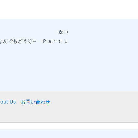
次
～なんでもどうぞ～ Ｐａｒｔ １
out Us
お問い合わせ
ight © 2026 ニフティ慶友会 | Powered by
Astra WordPre