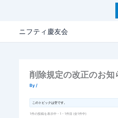
内
ニフティ慶友会
容
を
ス
キ
ッ
プ
削除規定の改正のお知
By
/
このトピックは空です。
1件の投稿を表示中 - 1 - 1件目 (全1件中)