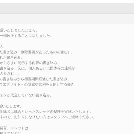
議いたしましたところ、
一部改正することになりました。
の
した書き込み（削除要請があったものを含む）。
まれた書き込み。
あからさまに開示する内容の書き込み。
る書き込み、又は、個人あるいは団体等に迷惑が
のを含む）。
後の書き込みから相当期間経過した書き込み。
なウエブサイトへの誘致や営利を目的とする書き
ションが成立していない書き込み。
断いたします。
削除又は統合といったスレッドの整理を実施いたします。
すので、お知りになりたい方はスタッフへご連絡ください。
発言、スレッドは
稿ミスなどは