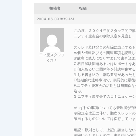
投稿者
投稿
2004-06-09 8:39 AM
この度、２００４年度スタッフ間で協
二フテイ慶友会の削除規定を見直し、
スッレド及び発言の削除に該当するも
A:個人情報及びその関連事項を記載
二フ慶スタッフ
B:故意に他人になりすまして書き込
ゲスト
C:科目試験問題あるいはレポートを
D:個人あるいは団体等を誹謗中傷す
生じる書き込み（削除要請があったも
E:短期的な連絡事項で、実質的に最
F:ニフティ慶友会の活動とは無関係
込み。
G:ニフティ慶友会でのコミニュケー
※いずれの事項についても管理者が判
削除規定改正に伴い、順次スレッドの
該当するものについては保存していま
追記：原則として、上記に該当しない
削除いたしませんので、書き損じや投