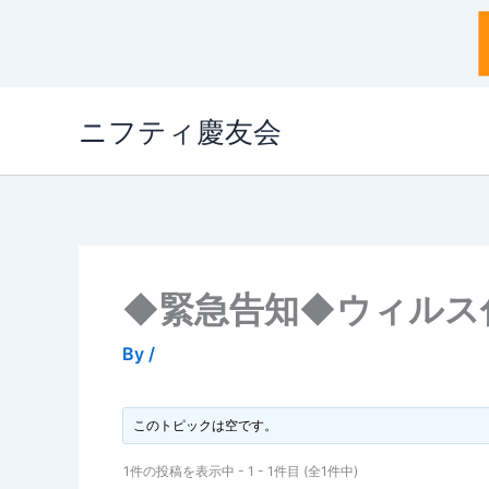
内
ニフティ慶友会
容
を
ス
キ
ッ
プ
◆緊急告知◆ウィルス
By
/
このトピックは空です。
1件の投稿を表示中 - 1 - 1件目 (全1件中)