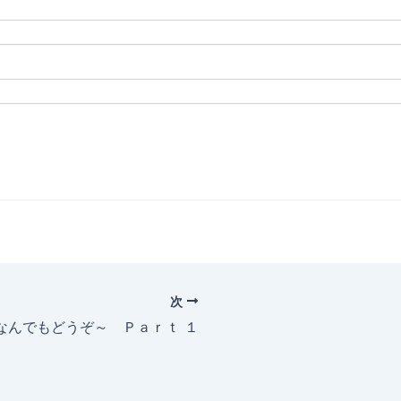
次
～なんでもどうぞ～ Ｐａｒｔ １