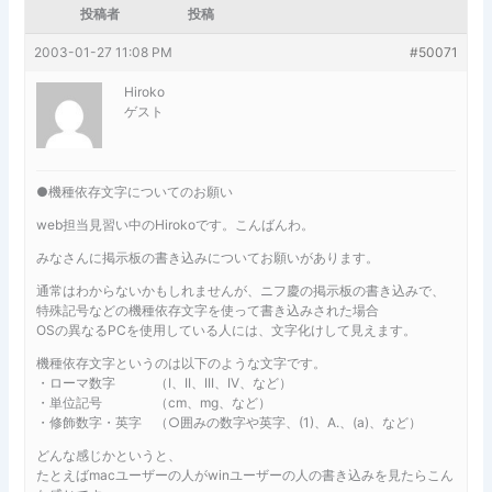
投稿者
投稿
2003-01-27 11:08 PM
#50071
Hiroko
ゲスト
●機種依存文字についてのお願い
web担当見習い中のHirokoです。こんばんわ。
みなさんに掲示板の書き込みについてお願いがあります。
通常はわからないかもしれませんが、ニフ慶の掲示板の書き込みで、
特殊記号などの機種依存文字を使って書き込みされた場合
OSの異なるPCを使用している人には、文字化けして見えます。
機種依存文字というのは以下のような文字です。
・ローマ数字 （I、II、III、IV、など）
・単位記号 （cm、mg、など）
・修飾数字・英字 （○囲みの数字や英字、(1)、A.、(a)、など）
どんな感じかというと、
たとえばmacユーザーの人がwinユーザーの人の書き込みを見たらこん