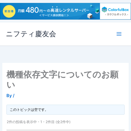
内
ニフティ慶友会
容
を
ス
キ
ッ
プ
機種依存文字についてのお願
い
By
/
このトピックは空です。
2件の投稿を表示中 - 1 - 2件目 (全2件中)