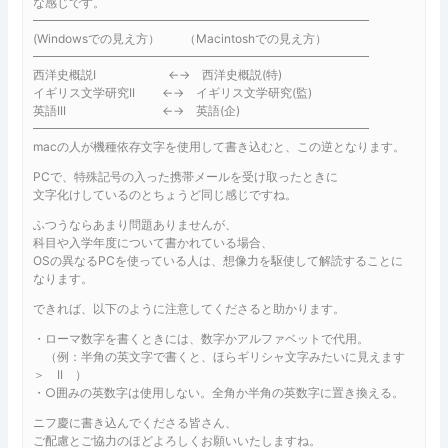
な感じです。
━━━━━━━━━━━━━━━━━━━━━━━━━━━━
(Windowsでの見え方） （Macintoshでの見え方）
━━━━━━━━━━━━━━━━━━━━━━━━━━━━
西洋史概説I ←→ 西洋史概説(特)
イギリス文学研究II ←→ イギリス文学研究(監)
英語III ←→ 英語(企)
━━━━━━━━━━━━━━━━━━━━━━━━━━━━
macの人が機種依存文字を使用して書き込むと、この逆となります。
PCで、特殊記号の入った携帯メールを受け取ったときに
文字化けしているのとちょうど同じ感じですね。
ふつうならあまり問題ありませんが、
科目や入学年度について書かれている場合、
OSの異なるPCを使っている人は、想像力を駆使して解読することに
なります。
できれば、以下のように注意してくださると助かります。
・ローマ数字を書くときには、数字かアルファベットで代用。
（例：半角の英文字で書くと、ほらギリシャ文字みたいに見えます
＞ II ）
・○囲みの英数字は使用しない。全角か半角の英数字に置き換える。
ニフ慶に書き込んでくださる皆さん、
ご配慮とご協力のほどよろしくお願いいたしますね。