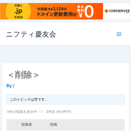
内
ニフティ慶友会
容
を
ス
キ
ッ
プ
＜削除＞
By
/
このトピックは空です。
3件の投稿を表示中 - 1 - 3件目 (全3件中)
投稿者
投稿