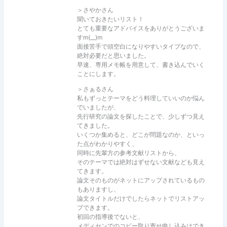
＞さやかさん
聞いておきたいリスト！
とても重要なアドバイスをありがとうございま
すm(__)m
面接苦手で頭空白になりやすいタイプなので、
絶対必要だと思いました。
早速、専用メモ帳を用意して、書き込んでいく
ことにします。
＞さぁるさん
私もずっとテーマをどう料理していいのか悩ん
でいましたが、
先行研究の論文を探したことで、少しずつ見え
てきました。
いくつか集めると、どこが問題なのか、といっ
た点がわかりやすく、
同時に先輩方の参考文献リストから、
そのテーマでは絶対はずせない文献なども見え
てきます。
論文そのものがネットにアップされているもの
もありますし、
論文タイトルだけでしたらネットでリストアッ
プできます。
初回の指導後でないと、
メディセンでのコピー取り寄せ申し込みはでき