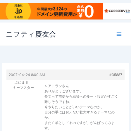
内
ニフティ慶友会
容
を
ス
キ
ッ
プ
2007-04-24 8:00 AM
#35887
ぶにまる
＞アトランさん
キーマスター
ありがとうございます。
長文って前提から結論へのルート設定がすごく
難しそうですね。
今やりたいことがいいテーマなのか、
自分の手にはおえない壮大すぎるテーマなの
か、
まだ亡羊としてるのですが、がんばってみま
す。