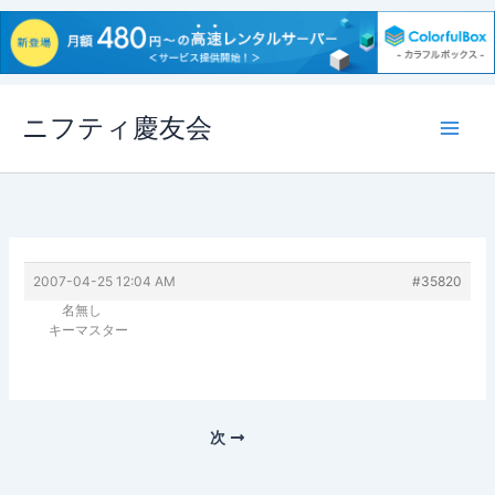
内
ニフティ慶友会
容
を
ス
キ
ッ
プ
2007-04-25 12:04 AM
#35820
名無し
キーマスター
次