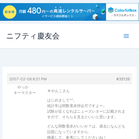
内
ニフティ慶友会
容
を
ス
キ
ッ
プ
2007-02-08 8:31 PM
#35126
やっか
☆やんこさん
キーマスター
はじめまして^^。
統計学は関数電卓持込可ですよー。
試験が近くなればニューズレターに記載されま
すので、そちらを見るといいと思います。
どんな関数電卓がいいか？は、過去になんども
話題になっていますから、
検索して、参考にしてくださいね！