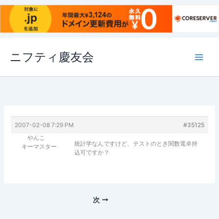
内
ニフティ慶友会
容
を
ス
キ
ッ
プ
2007-02-08 7:29 PM
#35125
やんこ
統計学なんですけど、テストのとき関数電卓持
キーマスター
込可ですか？
次