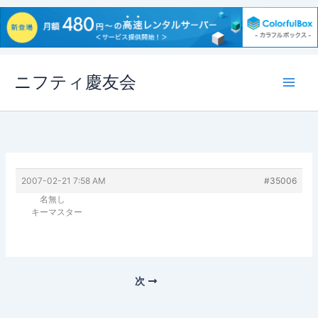
内
ニフティ慶友会
容
を
ス
キ
ッ
プ
2007-02-21 7:58 AM
#35006
名無し
キーマスター
次