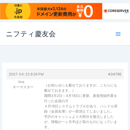
内
ニフティ慶友会
容
を
ス
キ
ッ
プ
2007-04-22 8:26 PM
#34795
tina
（お知らせにも載せておりますが、こちらにも
キーマスター
載せておきます。）
期間3月2日～4月18日に更新、新規登録作業を
行った会員の方
４月18日システムトラブルがあり、ハンドル登
録（会員名簿）が一部消えてしまいました。
手許のキャッシュより大部分を復元しました
が、情報が一ヶ月半ほど前のものになっていま
す。