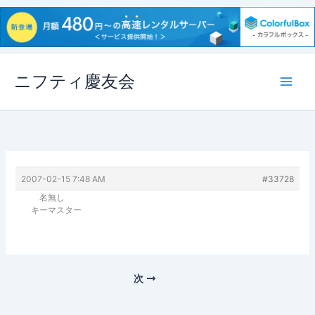
内
ニフティ慶友会
容
を
ス
キ
ッ
プ
2007-02-15 7:48 AM
#33728
名無し
キーマスター
次