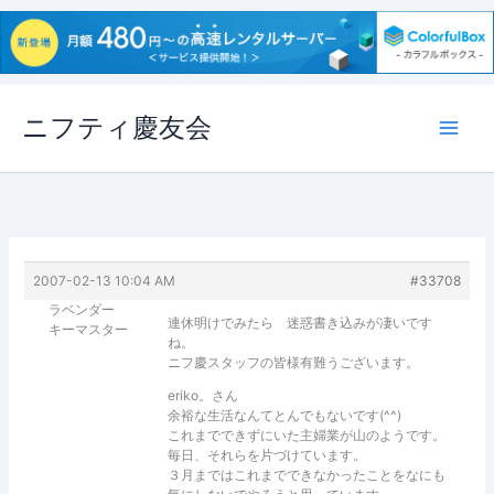
内
ニフティ慶友会
容
を
ス
キ
ッ
プ
2007-02-13 10:04 AM
#33708
ラベンダー
連休明けでみたら 迷惑書き込みが凄いです
キーマスター
ね。
ニフ慶スタッフの皆様有難うございます。
eriko。さん
余裕な生活なんてとんでもないです(^^)
これまでできずにいた主婦業が山のようです。
毎日、それらを片づけています。
３月まではこれまでできなかったことをなにも