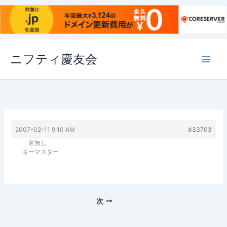
内
ニフティ慶友会
容
を
ス
キ
ッ
プ
2007-02-11 9:10 AM
#33703
名無し
キーマスター
次