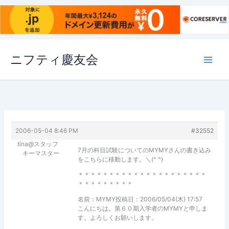
内
ニフティ慶友会
容
を
ス
キ
ッ
プ
2006-05-04 8:46 PM
#32552
tina@スタッフ
7月の科目試験についてのMYMYさんの書き込み
キーマスター
をこちらに移動します。＼(^ ^)
＊＊＊＊＊＊＊＊＊＊＊＊＊＊＊＊＊＊＊＊＊
＊＊＊＊＊＊＊＊＊
名前：MYMY投稿日：2006/05/04(木) 17:57
こんにちは。第６０期入学者のMYMYと申しま
す。よろしくお願いします。