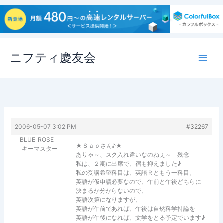
内
ニフティ慶友会
容
を
ス
キ
ッ
プ
2006-05-07 3:02 PM
#32267
BLUE_ROSE
★Ｓａｏさん♪★
キーマスター
ありゃ～、スク入れ違いなのねぇ～ 残念
私は、２期に出席で、宿も抑えました♪
私の受講希望科目は、英語Ｒともう一科目。
英語が仮申請必要なので、午前と午後どちらに
決まるか分からないので、
英語次第になりますが、
英語が午前であれば、午後は自然科学持論を
英語が午後になれば、文学をとる予定でいます♪