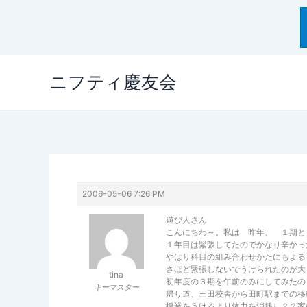
内
ニフティ慶友会
容
を
ス
キ
ッ
プ
2006-05-06 7:26 PM
遊び人さん
こんにちわ～。私は 昨年、 １期と
１年目は緊張してたのでかなり辛かっ
やはり科目の組み合わせかたにもよる
さほど緊張しないでうけられたのが大
tina
初年度の３期を午前のみにしてみたの
キーマスター
帰り道、三田校舎から田町駅までの移
授業をうけるより体力を消耗し？？家