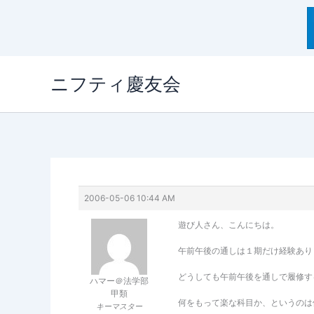
内
ニフティ慶友会
容
を
ス
キ
ッ
プ
2006-05-06 10:44 AM
遊び人さん、こんにちは。
午前午後の通しは１期だけ経験ありま
どうしても午前午後を通しで履修す
ハマー＠法学部
甲類
何をもって楽な科目か、というのは
キーマスター