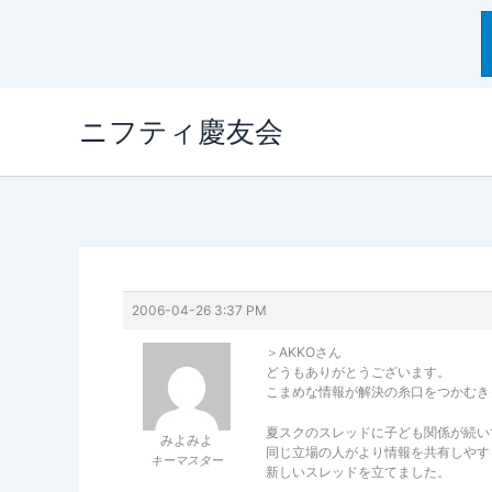
内
ニフティ慶友会
容
を
ス
キ
ッ
プ
2006-04-26 3:37 PM
＞AKKOさん
どうもありがとうございます。
こまめな情報が解決の糸口をつかむき
夏スクのスレッドに子ども関係が続い
みよみよ
同じ立場の人がより情報を共有しやす
キーマスター
新しいスレッドを立てました。