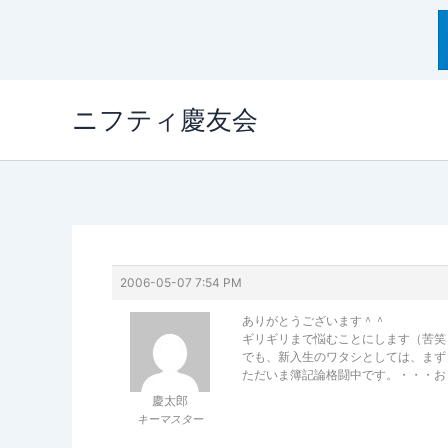
内
ニフティ慶友会
容
を
ス
キ
ッ
プ
2006-05-07 7:54 PM
ありがとうございます＾＾
ギリギリまで悩むことにします（苦笑
でも、新入生のワタシとしては、まずも
ただいま簿記論格闘中です。・・・お
慶太郎
キーマスター