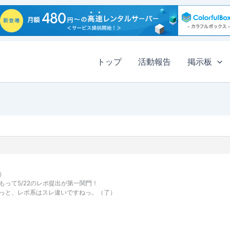
トップ
活動報告
掲示板
）
って5/22のレポ提出が第一関門！
っと、レポ系はスレ違いですねっ。（了）