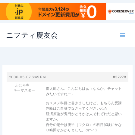
内
ニフティ慶友会
容
を
ス
キ
ッ
プ
2006-05-07 6:49 PM
#32278
ふにゃ＠
慶太郎さん、こんにちはぁ（なんか、チャット
キーマスター
みたいですねー）
おススメ科目は書きましたけど、もちろん受講
判断はご自身でなさってくださいね☆
経済原論が鬼門かどうかは人それぞれだと思い
ますが、
自分の場合は後半（マクロ）の科目試験にかな
り時間がかかりました。σ(^-^;)