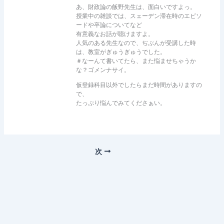
あ、財政論の飯野先生は、面白いですよっ。
授業中の雑談では、スェーデン滞在時のエピソ
ードや卒論についてなど
有意義なお話が聴けますよ。
人気のある先生なので、ぢぶんが受講した時
は、教室がぎゅうぎゅうでした。
＃なーんて書いてたら、また悩ませちゃうか
な？ゴメンナサイ。
仮登録科目以外でしたらまだ時間がありますの
で、
たっぷり悩んでみてくださぁい。
次