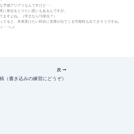
な予感アリアリなんですけど･･･
実に単位をとりたい思いもあるんですが、
てますよね。（学士なら15単位？）
ってると、本来受けたい科目に支障が出てくる可能性も出てきそうですね。
･･>_<
次
投稿（書き込みの練習にどうぞ）