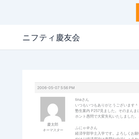
内
ニフティ慶友会
容
を
ス
キ
ッ
プ
2006-05-07 5:56 PM
tinaさん
いつもいつもありがとうございます＾
塾生案内 P257見ました。そのまん
ホント愚問で大変失礼いたしました。
慶太郎
ふにゃ＠さん
キーマスター
経済学部学士入学です。よろしくお願
やはり経済原論は鬼門なのでしょうか