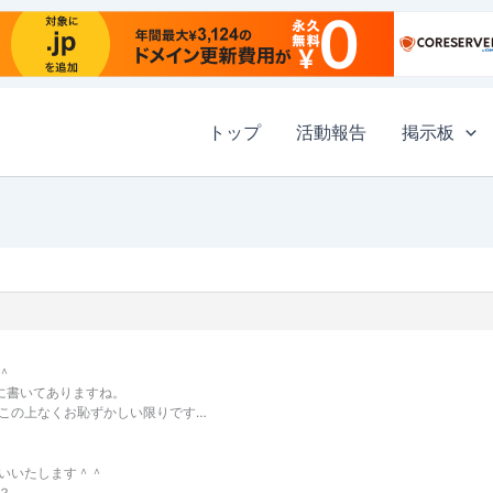
トップ
活動報告
掲示板
＾
まに書いてありますね。
この上なくお恥ずかしい限りです…
いいたします＾＾
？