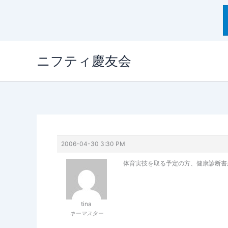
内
ニフティ慶友会
容
を
ス
キ
ッ
プ
2006-04-30 3:30 PM
体育実技を取る予定の方、健康診断書が
tina
キーマスター