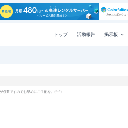
トップ
活動報告
掲示板
必要ですのでお早めにご手配を。(^-^)