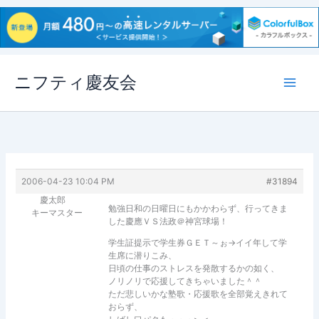
内
ニフティ慶友会
容
を
ス
キ
ッ
プ
2006-04-23 10:04 PM
#31894
慶太郎
勉強日和の日曜日にもかかわらず、行ってきま
キーマスター
した慶應ＶＳ法政＠神宮球場！
学生証提示で学生券ＧＥＴ～ぉ→イイ年して学
生席に潜りこみ、
日頃の仕事のストレスを発散するかの如く、
ノリノリで応援してきちゃいました＾＾
ただ悲しいかな塾歌・応援歌を全部覚えきれて
おらず、