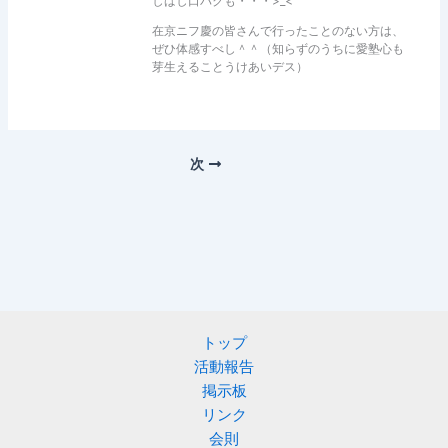
しばし口パクも・・・>_<
在京ニフ慶の皆さんで行ったことのない方は、
ぜひ体感すべし＾＾（知らずのうちに愛塾心も
芽生えることうけあいデス）
次
トップ
活動報告
掲示板
リンク
会則