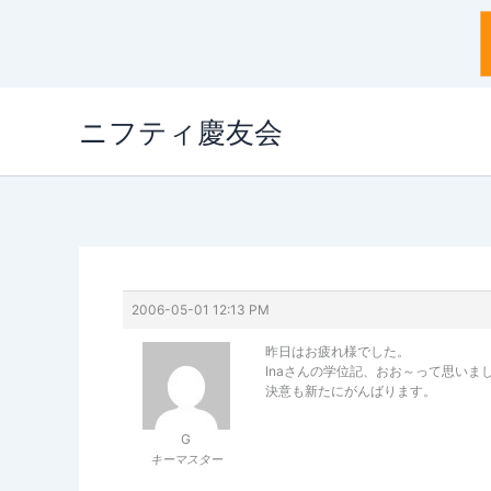
内
ニフティ慶友会
容
を
ス
キ
ッ
プ
2006-05-01 12:13 PM
昨日はお疲れ様でした。
Inaさんの学位記、おお～って思いま
決意も新たにがんばります。
G
キーマスター