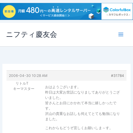
内
ニフティ慶友会
容
を
ス
キ
ッ
プ
2006-04-30 10:28 AM
#31784
リトルT
おはようございます。
キーマスター
昨日は大変お世話になりましてありがとうござ
いました。
皆さんとお目にかかれて本当に嬉しかったで
す。
沢山の貴重なお話しも伺えてとても勉強になり
ました。
これからもどうぞ宜しくお願いしま～す。