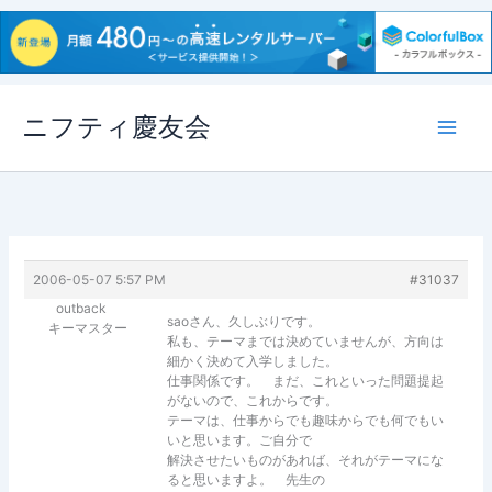
内
ニフティ慶友会
容
を
ス
キ
ッ
プ
2006-05-07 5:57 PM
#31037
outback
saoさん、久しぶりです。
キーマスター
私も、テーマまでは決めていませんが、方向は
細かく決めて入学しました。
仕事関係です。 まだ、これといった問題提起
がないので、これからです。
テーマは、仕事からでも趣味からでも何でもい
いと思います。ご自分で
解決させたいものがあれば、それがテーマにな
ると思いますよ。 先生の