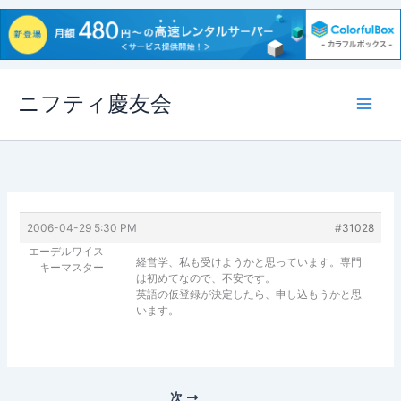
内
ニフティ慶友会
容
を
ス
キ
ッ
プ
2006-04-29 5:30 PM
#31028
エーデルワイス
経営学、私も受けようかと思っています。専門
キーマスター
は初めてなので、不安です。
英語の仮登録が決定したら、申し込もうかと思
います。
次