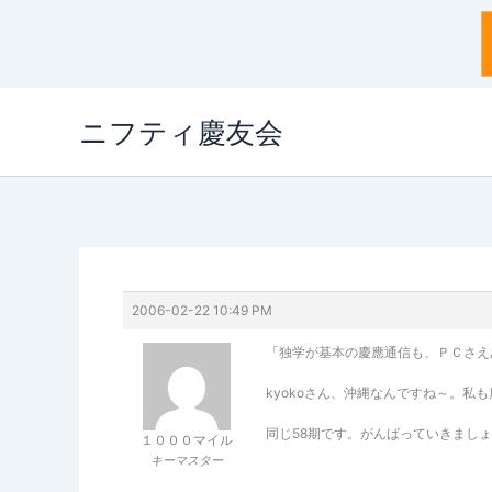
内
ニフティ慶友会
容
を
ス
キ
ッ
プ
2006-02-22 10:49 PM
「独学が基本の慶應通信も、ＰＣさえ
kyokoさん、沖縄なんですね～。
同じ58期です。がんばっていきまし
１０００マイル
キーマスター