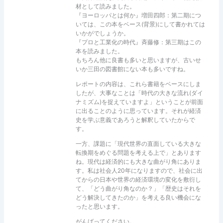
材として読みました。
『ヨーロッパとは何か』増田四郎：第二期につ
いては、この本をベース(背景)にして書かれては
いかがでしょうか。
『プロと工業化の時代』斉藤修：第三期はこの
本を読みました。
もちろん他に良書も多いと思いますが、古いせ
いか三田の図書館にない本も多いですね。
レポートの内容は、これら書籍をベースにしま
したが、大事なことは「時代の大きな流れ(ダイ
ナミズム)を捉えていますよ」ということが前面
に出ることのように思っています。それが経済
史を学ぶ意義であろうと解釈していたからで
す。
一方、課題に「現代世界の直面している大きな
転換期をめぐる問題を考える上で」とあります
ね。現代は経済的にも大きな曲がり角にありま
す。私は社会人20年になりますので、社会に出
てからの日本や世界の経済環境の変化を敷衍し
て、「どう曲がり角なのか？」「歴史はそれを
どう解決してきたのか」を考える良い機会にな
ったと思います。
がんばってください。