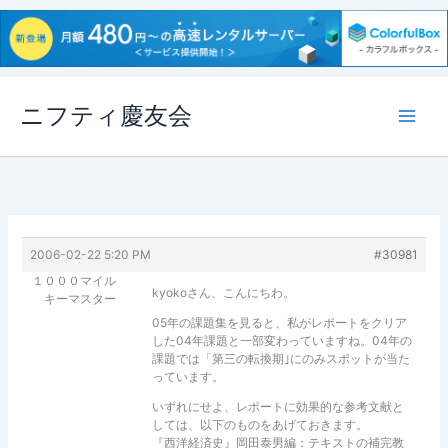
内
ニフティ慶友会
容
を
ス
キ
ッ
プ
2006-02-22 5:20 PM
#30981
１０００マイル
kyokoさん、こんにちわ。
キーマスター
05年の課題集を見ると、私がレポートをクリア
した04年課題と一部変わっていますね。04年の
課題では「第三の転換期｣にのみスポットが当た
っています。
いずれにせよ、レポートに効果的な参考文献と
しては、以下のものをあげておきます。
『西洋経済史』岡田泰男編：テキストの補完教