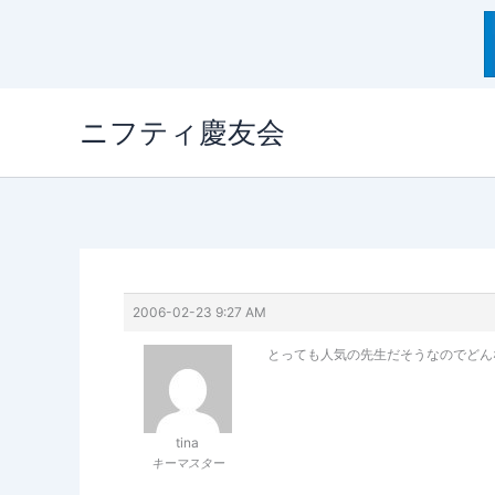
内
ニフティ慶友会
容
を
ス
キ
ッ
プ
2006-02-23 9:27 AM
とっても人気の先生だそうなのでどん
tina
キーマスター