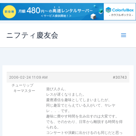
内
ニフティ慶友会
容
を
ス
キ
ッ
プ
2006-02-24 11:09 AM
#30743
チューリップ
遊び人さん、
キーマスター
レスが遅くなりました。
慶應通信を趣味としてしまいましたが、
同じ趣旨でとらえている人がいて、ヤレヤ
レ．．．です。
趣味に費やす時間を生み出すのは大変です。
でも、そのかわり、日常から離脱する時間を得
られる。
コンサートや演劇に出かけるのも同じだと思っ