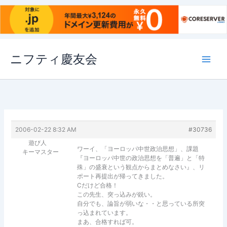
内
ニフティ慶友会
容
を
ス
キ
ッ
プ
2006-02-22 8:32 AM
#30736
遊び人
ワーイ、「ヨーロッパ中世政治思想」、課題
キーマスター
『ヨーロッパ中世の政治思想を「普遍」と「特
殊」の盛衰という観点からまとめなさい』、リ
ポート再提出が帰ってきました。
Cだけど合格！
この先生、突っ込みが鋭い。
自分でも、論旨が弱いな・・と思っている所突
っ込まれています。
まあ、合格すれば可。