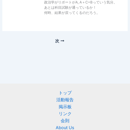
政治学がリポートがA, A＋C=Bっていう気分。
あとは科目試験が通っているか！
何時、結果が戻ってくるのだろう。
次
トップ
活動報告
掲示板
リンク
会則
About Us