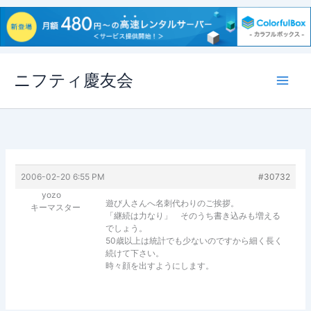
内
ニフティ慶友会
容
を
ス
キ
ッ
プ
2006-02-20 6:55 PM
#30732
yozo
遊び人さんへ名刺代わりのご挨拶。
キーマスター
「継続は力なり」 そのうち書き込みも増える
でしょう。
50歳以上は統計でも少ないのですから細く長く
続けて下さい。
時々顔を出すようにします。