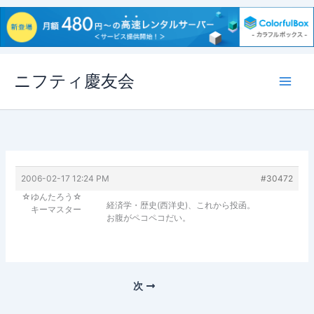
内
ニフティ慶友会
容
を
ス
キ
ッ
プ
2006-02-17 12:24 PM
#30472
☆ゆんたろう☆
経済学・歴史(西洋史)、これから投函。
キーマスター
お腹がペコペコだい。
次