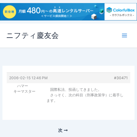
内
ニフティ慶友会
容
を
ス
キ
ッ
プ
2006-02-15 12:46 PM
#30471
ハマー
国際私法、投函してきました。
キーマスター
さっそく、次の科目（刑事政策学）に着手し
ます。
次