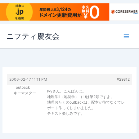
内
ニフティ慶友会
容
を
ス
キ
ッ
プ
2006-02-17 11:11 PM
#29812
outback
Ivyさん、こんばんは。
キーマスター
地理学II（地誌学）（L)は第2類ですよ。
地理おたくのoutbackは、配本が待てなくてレ
ポート作ってしまいました。
テキスト楽しみです。