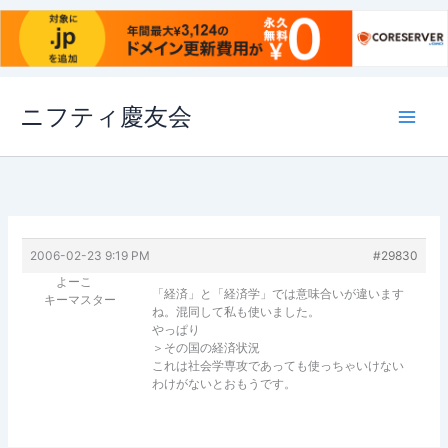
内
ニフティ慶友会
容
を
ス
キ
ッ
プ
2006-02-23 9:19 PM
#29830
よーこ
「経済」と「経済学」では意味合いが違います
キーマスター
ね。混同して私も使いました。
やっぱり
＞その国の経済状況
これは社会学専攻であっても使っちゃいけない
わけがないとおもうです。