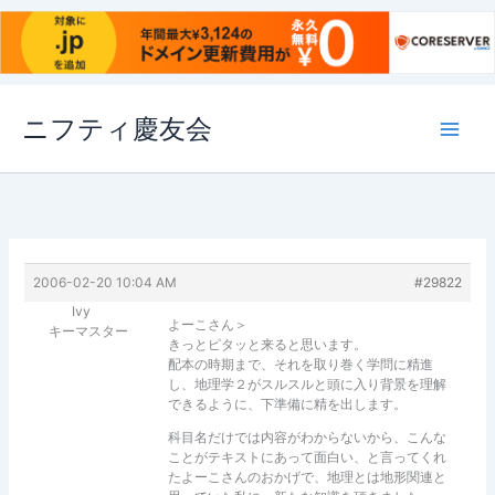
内
ニフティ慶友会
容
を
ス
キ
ッ
プ
2006-02-20 10:04 AM
#29822
Ivy
よーこさん＞
キーマスター
きっとピタッと来ると思います。
配本の時期まで、それを取り巻く学問に精進
し、地理学２がスルスルと頭に入り背景を理解
できるように、下準備に精を出します。
科目名だけでは内容がわからないから、こんな
ことがテキストにあって面白い、と言ってくれ
たよーこさんのおかげで、地理とは地形関連と