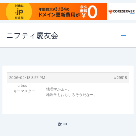
内
ニフティ慶友会
容
を
ス
キ
ッ
プ
2006-02-18 8:57 PM
#29818
citrus
地理学かぁ～。
キーマスター
地理学もおもしろそうだなー。
次