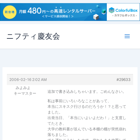
内
ニフティ慶友会
容
を
ス
キ
ッ
プ
2006-02-16 2:02 AM
#29633
みよみよ
追加で書き込みしちゃいます。ごめんなさい。
キーマスター
私は事前にいろいろなことがあって、
本当にスキスク行けるのだろうか！？と思って
ました。
出発当日、「本当にいよいよだわ！」と支度し
てたとき、
大学の教科書が並んでいる本棚の棚が突然崩れ
落ちました。