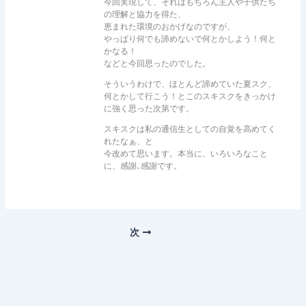
今回実現して、それはもちろん主人や子供たち
の理解と協力を得た、
恵まれた環境のおかげなのですが、
やっぱり何でも諦めないで何とかしよう！何と
かなる！
などと今回思ったのでした。
そういうわけで、ほとんど諦めていた夏スク、
何とかして行こう！とこのスキスクをきっかけ
に強く思った次第です。
スキスクは私の通信生としての自覚を高めてく
れたなぁ、と
今改めて思います。本当に、いろいろなこと
に、感謝､感謝です。
次