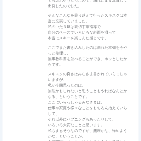
でも遅れそうだったので、崩れたまま放置して
出発したのでした。
そんなこんなを乗り越えて行ったスキスクは本
当に充実していました。
私のいた３班は親切丁寧指導で
自分のペースでいろいろな斜面を滑って
本当にスキーを楽しんだ感じです。
ここでまた書き込みしたのは崩れた本棚を今や
っと修理し、
無事教科書を並べることができ、ホッとしたか
らです。
スキスクの良さはみなさま書かれていらっしゃ
いますが、
私が今回思ったのは、
無理かもしれないと思うこともやればなんとか
なる、ということです。
ここにいらっしゃるみなさまは、
仕事や家庭や様々なことをもちろん抱えていら
して、
それ以外にハプニングもあったりして、
いろいろ大変なことと思います。
私もまぁそうなのですが、無理かな、諦めよう
かな、ということが、