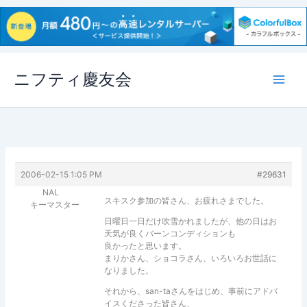
内
ニフティ慶友会
容
を
ス
キ
ッ
プ
2006-02-15 1:05 PM
#29631
NAL
スキスク参加の皆さん、お疲れさまでした。
キーマスター
日曜日一日だけ吹雪かれましたが、他の日はお
天気が良くバーンコンディションも
良かったと思います。
まりかさん、ショコラさん、いろいろお世話に
なりました。
それから、san-taさんをはじめ、事前にアドバ
イスくださった皆さん、