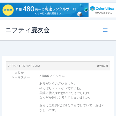
内
ニフティ慶友会
容
を
ス
キ
ッ
プ
2005-11-07 12:02 AM
#29491
まりか
>1000マイルさん
キーマスター
ありがとうございました。
やっぱり・・・そうですよね、
単純に代入すればいいだけでしたね。
なんだか難しく考えてしまいました。
おまけに単純な計算ミスまでしていて、おはず
かしいです。