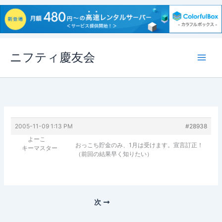
内
ニフティ慶友会
容
を
ス
キ
ッ
プ
2005-11-09 1:13 PM
#28938
よーこ
おっこち貯金のみ、1月は受けます。宣言訂正！
キーマスター
（前回の結果早く知りたい）
次