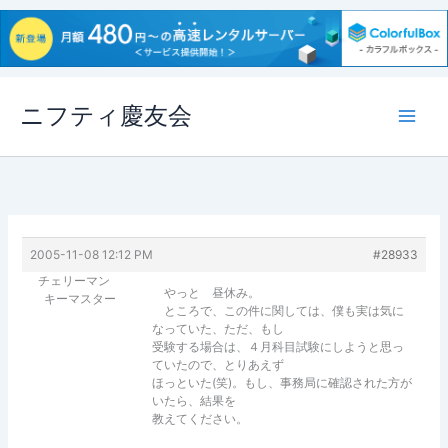
内
ニフティ慶友会
容
を
ス
キ
ッ
プ
2005-11-08 12:12 PM
#28933
チェリーマン
やっと 昼休み。
キーマスター
ところで、この件に関しては、僕も実は気に
なっていた、ただ、もし
受験する場合は、４月科目試験にしようと思っ
ていたので、とりあえず
ほっといた(笑)。もし、事務局に確認された方が
いたら、結果を
教えてください。