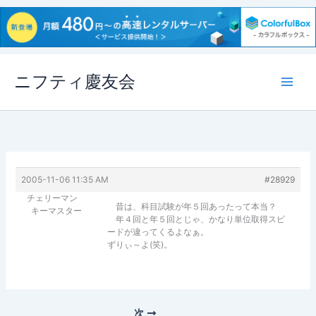
内
ニフティ慶友会
容
を
ス
キ
ッ
プ
2005-11-06 11:35 AM
#28929
チェリーマン
昔は、科目試験が年５回あったって本当？
キーマスター
年４回と年５回とじゃ、かなり単位取得スピ
ードが違ってくるよなぁ。
ずりぃ～よ(笑)。
次