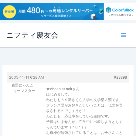
内
ニフティ慶友会
容
を
ス
キ
ッ
プ
2005-11-11 6:28 AM
#28898
森野にゃんこ
☆chocolat noirさん
キーマスター
はじめまして。
わたしも５９期さくら入学の文学部３類です。
フランス語がお好きだということは、仏文を専
攻されるのでしょうか？
わたしも一応仕事をしている主婦です。
子供はいませんが、在学中に出産しようともく
ろんでいます（＾0＾）/
お母様が勉強されていることは、お子さんにと