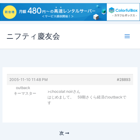
内
ニフティ慶友会
容
を
ス
キ
ッ
プ
2005-11-10 11:48 PM
#28893
outback
>chocolat noirさん
キーマスター
はじめまして。 59期さくら経済のoutbackで
す
次